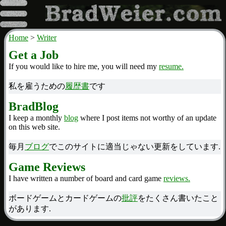
Home
Writer
Get a Job
If you would like to hire me, you will need my
resume.
私を雇うための
履歴書
です
BradBlog
I keep a monthly
blog
where I post items not worthy of an update
on this web site.
毎月
ブログ
でこのサイトに適当じゃない更新をしています.
Game Reviews
I have written a number of board and card game
reviews.
ボードゲームとカードゲームの
批評
をたくさん書いたこと
があります.